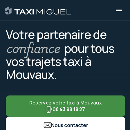
.
Votre partenaire de
c
o
n
f
i
a
n
c
e
pour tous
vos trajets taxi à
M
o
u
v
a
u
x
.
Réservez votre taxi à Mouvaux
06 43 98 18 27
Nous contacter