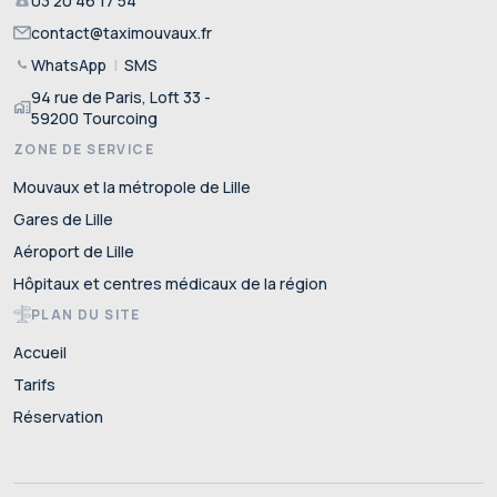
03 20 46 17 54
contact@taximouvaux.fr
WhatsApp
|
SMS
94 rue de Paris, Loft 33 -
home_work
59200 Tourcoing
ZONE DE SERVICE
Mouvaux et la métropole de Lille
Gares de Lille
Aéroport de Lille
Hôpitaux et centres médicaux de la région
PLAN DU SITE
Accueil
Tarifs
Réservation