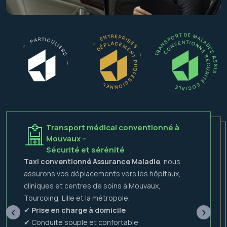
TRANSPORT DE MALADES ASSIS
— ENTREPRISES —
— PARTICULIERS —
CONVENTIONNÉ SÉCURITÉ SOCIALE
DÉPLACEMENT PROFESSIONNEL
Transport médical conventionné à
Mouvaux –
Sécurité et sérénité
Taxi conventionné Assurance Maladie
, nous
assurons vos déplacements vers les hôpitaux,
cliniques et centres de soins à Mouvaux,
Tourcoing, Lille et la métropole.
‹
›
✔
Prise en charge à domicile
✔ Conduite souple et confortable