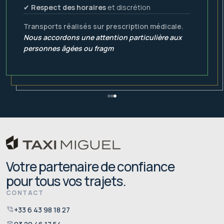
✔
Respect des horaires
et discrétion
Transports réalisés sur prescription médicale.
Nous accordons une attention particulière aux
personnes âgées ou fragiles, afin que chaque
trajet se déroule dans le calme et
Votre partenaire de confiance
pour tous vos trajets.
CONTACT
phone_in_talk
+33 6 43 98 18 27